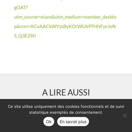
gOAT?
utm_source=share&utm_medium=member_deskto
p&rcm=ACoAACkWYzsByKOrWUk9THNFprJofk
S_Q3E29tI
A LIRE AUSSI
Ce site utilise uniquement des cookies fonctionnels et de suivi
statistique exemptés de consentement.
Ok
En savoir plus